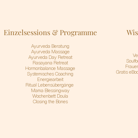
Einzelsessions & Programme
Wis
A
yurveda Beratung
Ayurveda Massage
Ve
Ayurveda Day Retreat
Soulf
Rasayana Retreat
Frauen
Hormonbalance Massage
Gratis eBoo
Systemisches Coaching
Energiearbeit
Ritual Lebensübergänge
Mama Blessingway
Wochenbett Doula
Closing the Bones