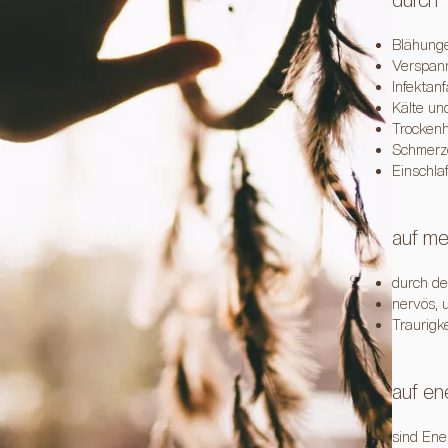
durch
Blähunge
Verspan
Infektanf
Kälte un
Trockenh
Schmerz
Einschla
auf me
durch de
nervös, 
Traurigk
auf en
sind Ene