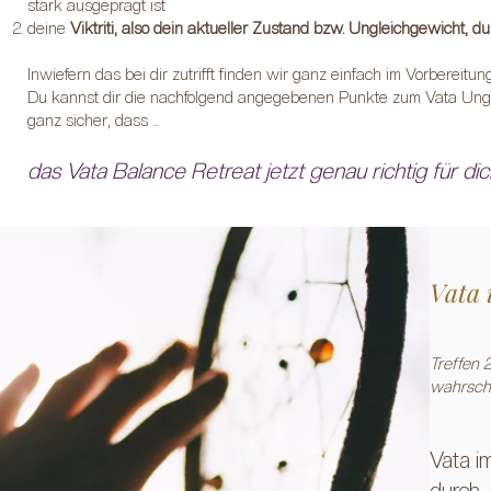
stark ausgeprägt ist
deine
Viktriti, also dein aktueller Zustand bzw. Ungleichgewicht, d
Inwiefern das bei dir zutrifft finden wir ganz einfach im Vorbereit
Du kannst dir die nachfolgend angegebenen Punkte zum Vata Ungl
ganz sicher, dass ...
das Vata Balance Retreat jetzt genau richtig für dich 
Vata 
Treffen 
wahrsche
Vata i