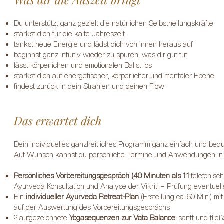
Du unterstützt ganz gezielt die natürlichen Selbstheilungskräfte
stärkst dich für die kalte Jahreszeit
tankst neue Energie und lädst dich von innen heraus auf
beginnst ganz intuitiv wieder zu spüren, was dir gut tut
lässt körperlichen und emotionalen Ballst los
stärkst dich auf energetischer, körperlicher und mentaler Ebene
findest zurück in dein Strahlen und deinen Flow
Das erwartet dich
Dein individuelles ganzheitliches Programm ganz einfach und be
Auf Wunsch kannst du persönliche Termine und Anwendungen in F
Persönliches Vorbereitungsgespräch (40 Minuten als 1:1
telefonisc
Ayurveda Konsultation und Analyse der Vikriti = Prüfung eventuel
Ein
individueller Ayurveda Retreat-Plan
(Erstellung ca. 60 Min.) 
auf der Auswertung des Vorbereitungsgesprächs
2 aufgezeichnete
Yogasequenzen zur Vata Balance
: sanft und fli