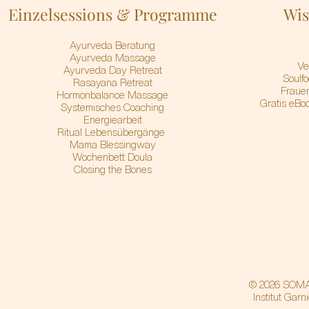
Einzelsessions & Programme
Wis
A
yurveda Beratung
Ayurveda Massage
Ve
Ayurveda Day Retreat
Soulf
Rasayana Retreat
Frauen
Hormonbalance Massage
Gratis eBoo
Systemisches Coaching
Energiearbeit
Ritual Lebensübergänge
Mama Blessingway
Wochenbett Doula
Closing the Bones
© 2026 SOMA
Institut Garn