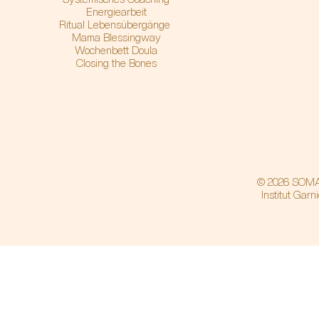
Energiearbeit
Ritual Lebensübergänge
Mama Blessingway
Wochenbett Doula
Closing the Bones
© 2026 SOMA
Institut Garn