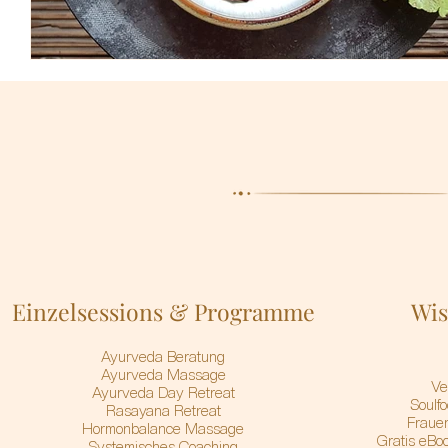
Einzelsessions & Programme
Wis
A
yurveda Beratung
Ayurveda Massage
Ve
Ayurveda Day Retreat
Soulf
Rasayana Retreat
Frauen
Hormonbalance Massage
Gratis eBoo
Systemisches Coaching