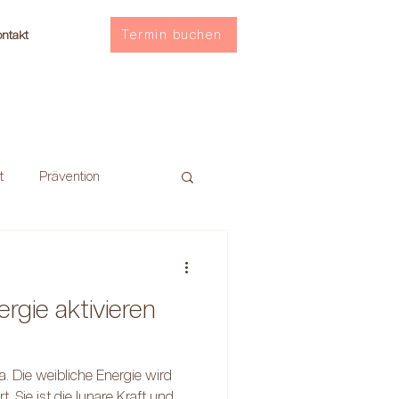
Termin buchen
ntakt
t
Prävention
ergie aktivieren
. Die weibliche Energie wird
 Sie ist die lunare Kraft und