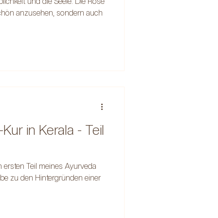
blichkeit und die Seele. Die Rose
 schön anzusehen, sondern auch
ur in Kerala - Teil
en ersten Teil meines Ayurveda
abe zu den Hintergründen einer