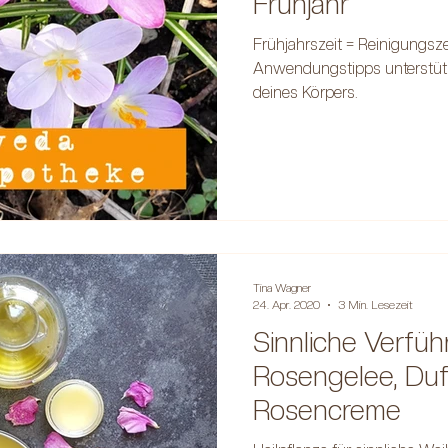
Frühjahr
Frühjahrszeit = Reinigungsze
Anwendungstipps unterstützt
deines Körpers.
Tina Wagner
24. Apr. 2020
3 Min. Lesezeit
Sinnliche Verfüh
Rosengelee, Duf
Rosencreme