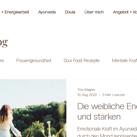
+ Energiearbeit
Ayurveda
Doula
Über mich
Angebot + Ko
og
re
Frauengesundheit
Soul Food Rezepte
Mentale Kraf
Tina Wagner
19. Aug. 2022
5 Min. Lesezeit
Die weibliche En
und stärken
Emotionale Kraft im Ayurveda
durch den Mond repräsentiert.