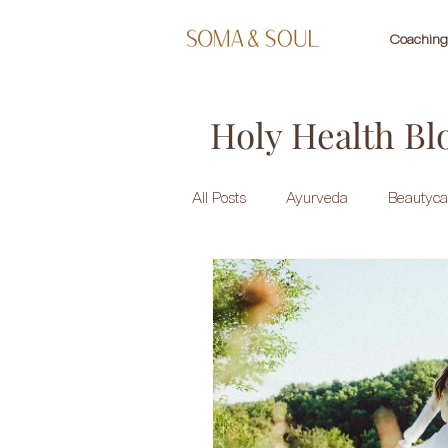
Coaching 
Holy Health Bl
All Posts
Ayurveda
Beautyca
Healing Herbs
Meditation